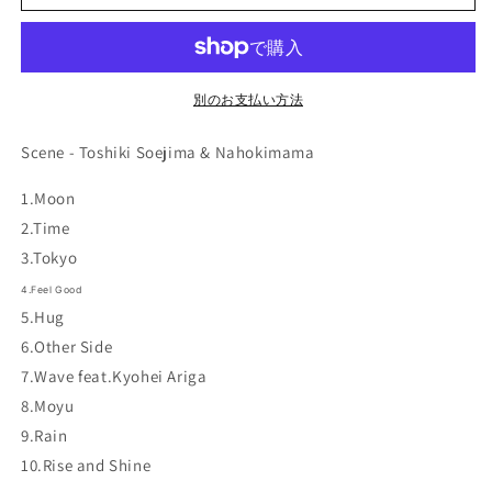
の
の
数
数
量
量
を
を
別のお支払い方法
減
増
ら
や
Scene - Toshiki Soejima & Nahokimama
す
す
1.Moon
2.Time
3.Tokyo
4.Feel Good
5.Hug
6.Other Side
7.Wave feat.Kyohei Ariga
8.Moyu
9.Rain
10.Rise and Shine