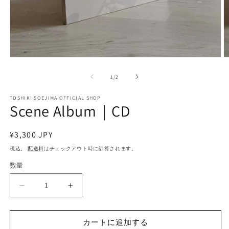
モ
ー
の
1
/
2
ダ
ル
で
TOSHIKI SOEJIMA OFFICIAL SHOP
Scene Album｜CD
メ
デ
ィ
通
¥3,300 JPY
ア
(1)
(2
常
税込。
配送料
はチェックアウト時に計算されます。
を
価
開
数量
数
く
格
量
Scene
Scene
Album
Album
｜
｜
カートに追加する
CD
CD