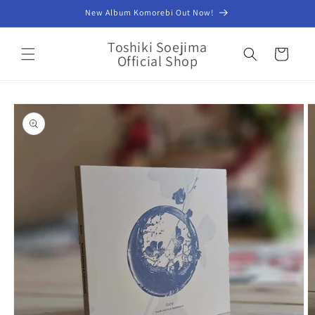
コンテ
New Album Komorebi Out Now!
ンツに
進む
カ
Toshiki Soejima
ー
Official Shop
ト
商品情
報にス
キップ